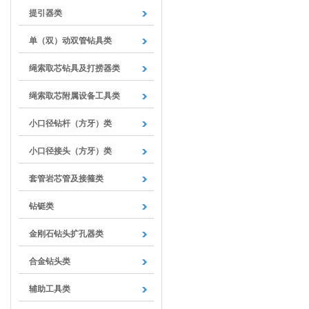
提引器类
单（双）动双管钻具类
绳索取芯钻具及打捞器类
绳索取芯附属设备工具类
小口径钻杆（方牙）类
小口径接头（方牙）类
套管岩芯管及接箍类
钻铤类
金刚石钻头扩孔器类
合金钻头类
辅助工具类