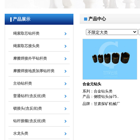
null
产品中心
产品展示
绳索取芯钻杆类
绳索取芯接头类
摩擦焊接外平钻杆类
摩擦焊接地质加厚钻杆类
主动钻杆类
合金元钻头
系列：合金钻头类
普通钻杆(含反丝)类
产品：侧喷钻头(φ75..
品牌：甘肃探矿机械厂
锁接头(含反丝)类
钻杆接箍(含反丝)类
水龙头类