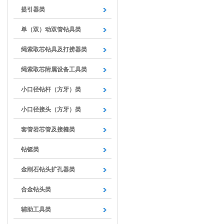
提引器类
单（双）动双管钻具类
绳索取芯钻具及打捞器类
绳索取芯附属设备工具类
小口径钻杆（方牙）类
小口径接头（方牙）类
套管岩芯管及接箍类
钻铤类
金刚石钻头扩孔器类
合金钻头类
辅助工具类