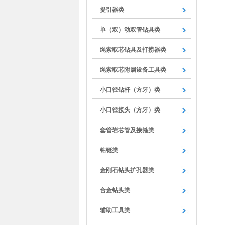
提引器类
单（双）动双管钻具类
绳索取芯钻具及打捞器类
绳索取芯附属设备工具类
小口径钻杆（方牙）类
小口径接头（方牙）类
套管岩芯管及接箍类
钻铤类
金刚石钻头扩孔器类
合金钻头类
辅助工具类