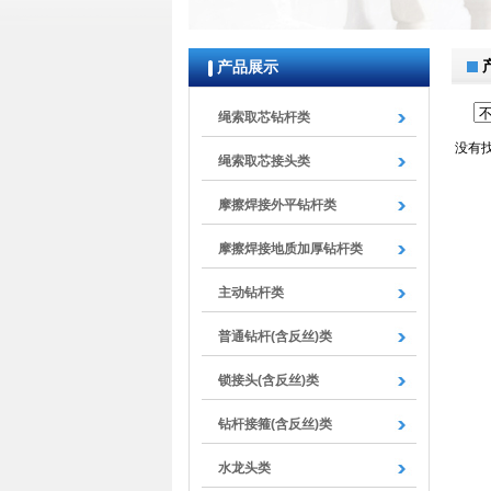
null
产品展示
绳索取芯钻杆类
没有
绳索取芯接头类
摩擦焊接外平钻杆类
摩擦焊接地质加厚钻杆类
主动钻杆类
普通钻杆(含反丝)类
锁接头(含反丝)类
钻杆接箍(含反丝)类
水龙头类