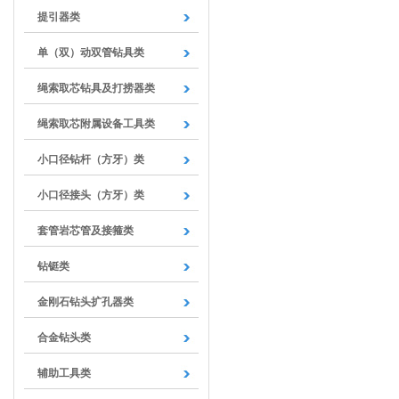
提引器类
单（双）动双管钻具类
绳索取芯钻具及打捞器类
绳索取芯附属设备工具类
小口径钻杆（方牙）类
小口径接头（方牙）类
套管岩芯管及接箍类
钻铤类
金刚石钻头扩孔器类
合金钻头类
辅助工具类